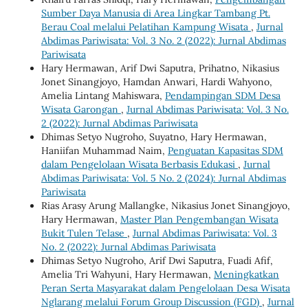
Sumber Daya Manusia di Area Lingkar Tambang Pt.
Berau Coal melalui Pelatihan Kampung Wisata
,
Jurnal
Abdimas Pariwisata: Vol. 3 No. 2 (2022): Jurnal Abdimas
Pariwisata
Hary Hermawan, Arif Dwi Saputra, Prihatno, Nikasius
Jonet Sinangjoyo, Hamdan Anwari, Hardi Wahyono,
Amelia Lintang Mahiswara,
Pendampingan SDM Desa
Wisata Garongan
,
Jurnal Abdimas Pariwisata: Vol. 3 No.
2 (2022): Jurnal Abdimas Pariwisata
Dhimas Setyo Nugroho, Suyatno, Hary Hermawan,
Haniifan Muhammad Naim,
Penguatan Kapasitas SDM
dalam Pengelolaan Wisata Berbasis Edukasi
,
Jurnal
Abdimas Pariwisata: Vol. 5 No. 2 (2024): Jurnal Abdimas
Pariwisata
Rias Arasy Arung Mallangke, Nikasius Jonet Sinangjoyo,
Hary Hermawan,
Master Plan Pengembangan Wisata
Bukit Tulen Telase
,
Jurnal Abdimas Pariwisata: Vol. 3
No. 2 (2022): Jurnal Abdimas Pariwisata
Dhimas Setyo Nugroho, Arif Dwi Saputra, Fuadi Afif,
Amelia Tri Wahyuni, Hary Hermawan,
Meningkatkan
Peran Serta Masyarakat dalam Pengelolaan Desa Wisata
Nglarang melalui Forum Group Discussion (FGD)
,
Jurnal