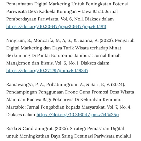
Pemanfaatan Digital Marketing Untuk Peningkatan Potensi
Pariwisata Desa Kaduela Kuningan – Jawa Barat. Jurnal
Pemberdayaan Pariwisata, Vol. 6, No.1. Diakses dalam
https://doi.org/10.30647/jpp.v30647/jpp.v6i1.1811
Ningrum, S., Monoarfa, M, A, S., & Juanna, A. (2023). Pengaruh
Digital Marketing dan Daya Tarik Wisata terhadap Minat
Berkunjung Di Pantai Botutonuo. Jambura: Jurnal Ilmiah
Manajemen dan Bisnis, Vol. 6, No. 1. Diakses dalam
https://doi.org/10.37479/jimb.v6i1.19347
Ramawangsa, P, A., Prihatiningrum, A., & Sari, E, V. (2024).
Pendampingan Penggunaan Drone Guna Promosi Desa Wisata
Alam dan Budaya Bagi Pokdarwis Di Kelurahan Kemumu.
Martable: Jurnal Pengabdian kepada Masyarakat, Vol. 7, No. 4.
Diakses dalam
https://doi.org/10.31604/jpm.v7i4.%25p
Risda & Candraningrat. (2025). Strategi Pemasaran Digital
untuk Meningkatkan Daya Saing Destinasi Pariwisata melalui