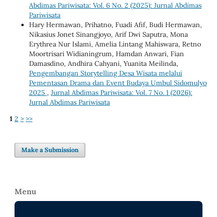
Abdimas Pariwisata: Vol. 6 No. 2 (2025): Jurnal Abdimas
Pariwisata
Hary Hermawan, Prihatno, Fuadi Afif, Budi Hermawan,
Nikasius Jonet Sinangjoyo, Arif Dwi Saputra, Mona
Erythrea Nur Islami, Amelia Lintang Mahiswara, Retno
Moortrisari Widianingrum, Hamdan Anwari, Fian
Damasdino, Andhira Cahyani, Yuanita Meilinda,
Pengembangan Storytelling Desa Wisata melalui
Pementasan Drama dan Event Budaya Umbul Sidomulyo
2025
,
Jurnal Abdimas Pariwisata: Vol. 7 No. 1 (2026):
Jurnal Abdimas Pariwisata
1
2
>
>>
Make a Submission
Menu