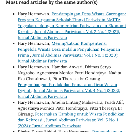
Most read articles by the same author(s)
Hary Hermawan,
Pendampingan Desa Wisata Garongan:
Program Kerjasama Sekolah Tinggi Pariwisata AMPTA
Yogyakarta dengan Kementrian Pariwisata dan Ekonomi
Kreatif
,
Jurnal Abdimas Pariwisata: Vol. 2 No. 1 (2021):
Jurnal Abdimas Pariwisata
Hary Hermawan,
Meningkatkan Kompentensi
Pengelola Wisata Desa melalui Penyuluhan Pelayanan
Prima
,
Jurnal Abdimas Pariwisata: Vol. 1 No. 1 (2020):
Jurnal Abdimas Pariwisata
Hary Hermawan, Hamdan Anwari, Dhimas Setyo
Nugroho, Agnestasya Monica Putri Hendrajaya, Nadita
Eka Chandrawati, Pitta Theresia br Girsang ,
Pengembangan Produk dan Pemasaran Desa Wisata
Digital
,
Jurnal Abdimas Pariwisata: Vol. 4 No. 1 (2023):
Jurnal Abdimas Pariwisata
Hary Hermawan, Amelia Lintang Mahiswara, Fuadi Afif,
Agnestasya Monica Putri Hendrajaya, Pitta Theresya Br
Girsang,
Peternakan Kambing untuk Wisata Pendidikan
dan Rekreasi
,
Jurnal Abdimas Pariwisata: Vol. 5 No. 1
(2024): Jurnal Abdimas Pariwisata
Khairu Farras Shidqi, Hary Hermawan,
Pengembangan