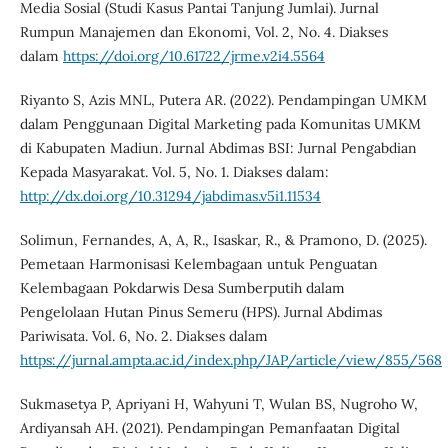
Media Sosial (Studi Kasus Pantai Tanjung Jumlai). Jurnal
Rumpun Manajemen dan Ekonomi, Vol. 2, No. 4. Diakses
dalam
https://doi.org/10.61722/jrme.v2i4.5564
Riyanto S, Azis MNL, Putera AR. (2022). Pendampingan UMKM
dalam Penggunaan Digital Marketing pada Komunitas UMKM
di Kabupaten Madiun. Jurnal Abdimas BSI: Jurnal Pengabdian
Kepada Masyarakat. Vol. 5, No. 1. Diakses dalam:
http://dx.doi.org/10.31294/jabdimas.v5i1.11534
Solimun, Fernandes, A, A, R., Isaskar, R., & Pramono, D. (2025).
Pemetaan Harmonisasi Kelembagaan untuk Penguatan
Kelembagaan Pokdarwis Desa Sumberputih dalam
Pengelolaan Hutan Pinus Semeru (HPS). Jurnal Abdimas
Pariwisata. Vol. 6, No. 2. Diakses dalam
https://jurnal.ampta.ac.id/index.php/JAP/article/view/855/568
Sukmasetya P, Apriyani H, Wahyuni T, Wulan BS, Nugroho W,
Ardiyansah AH. (2021). Pendampingan Pemanfaatan Digital