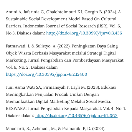
Amini A, Jafarinia G, Ghalehteimouri KJ, Gorgin B. (2024). A
Sustainable Social Development Model Based On Cultural
Barriers. Indonesian Journal of Social Research (IJSR), Vol. 6,
No.3. Diakses dalam:
http://dx.doi.org/10.30997/ijsr.v6i3.436
Fatmawati, I, & Sulistyo, A. (2022). Peningkatan Daya Saing
Objek Wisata Berbasis Masyarakat melalui Strategi Digital
Marketing. Jurnal Pengabdian dan Pemberdayaan Masyarakat,
Vol. 6, No. 2. Diakses dalam
https://doi.org/10.30595/jppm.v6i2.12400
Juni Asma Wati SA, Firmansyah F, Layli M. (2023). Edukasi
Meningkatkan Penjualan Produk Umkm Dengan
Memanfaatkan Digital Marketing Melalui Sosial Media.
RESWARA: Jurnal Pengabdian Kepada Masyarakat. Vol. 4, No. 1.
Diakses dalam:
http://dx.doi.org/10.46576/rjpkm.v4i1.2572
Maudiarti, S., Achmadi, M., & Pramanik, P, D. (2024).