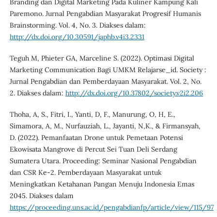
Branding dan Digital Marketing Pada Kuliner Kampung Kali
Paremono. Jurnal Pengabdian Masyarakat Progresif Humanis
Brainstorming. Vol. 4, No. 3. Diakses dalam:
http://dx.doi.org/10.30591/japhb.v4i3.2331
Teguh M, Phieter GA, Marceline S. (2022). Optimasi Digital
Marketing Communication Bagi UMKM Relajarse_id. Society :
Jurnal Pengabdian dan Pemberdayaan Masyarakat. Vol. 2, No.
2. Diakses dalam:
http://dx.doi.org/10.37802/society.v2i2.206
Thoha, A, S., Fitri, I., Yanti, D, F., Manurung, O, H, E.,
Simamora, A, M., Nurfauziah, L., Jayanti, N,K., & Firmansyah,
D. (2022). Pemanfaatan Drone untuk Pemetaan Potensi
Ekowisata Mangrove di Percut Sei Tuan Deli Serdang
Sumatera Utara. Proceeding: Seminar Nasional Pengabdian
dan CSR Ke-2. Pemberdayaan Masyarakat untuk
Meningkatkan Ketahanan Pangan Menuju Indonesia Emas
2045. Diakses dalam
https://proceeding.uns.ac.id/pengabdianfp/article/view/115/97