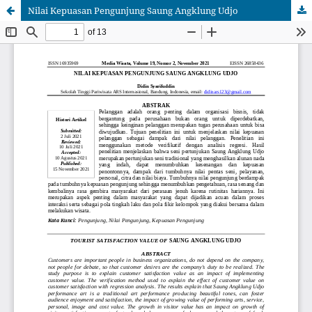
Nilai Kepuasan Pengunjung Saung Angklung Udjo